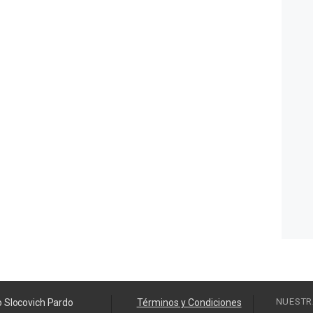
NUESTR
o Slocovich Pardo
Términos y Condiciones