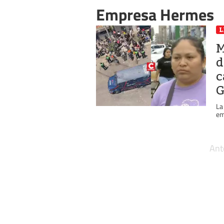
Empresa Hermes
L
M
d
c
G
La
em
Ant