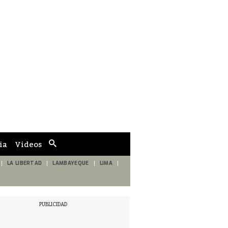
ia
Videos
Cuadro
de
búsqueda
LA LIBERTAD
LAMBAYEQUE
LIMA