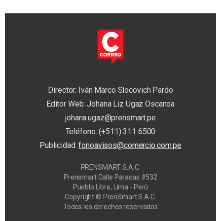
Director: Iván Marco Slocovich Pardo
Editor Web: Johana Liz Ugaz Oscanoa
johana.ugaz@prensmart.pe
Teléfono: (+511) 311 6500
Publicidad:
fonoavisos@comercio.com.pe
PRENSMART S.A.C.
Prensmart Calle Paracas #532
Pueblo Libre, Lima - Perú
Copyright © PrenSmart S.A.C.
Todos los derechos reservados