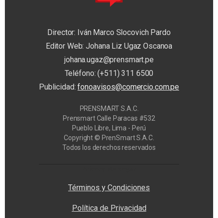
Director: Iván Marco Slocovich Pardo
Editor Web: Johana Liz Ugaz Oscanoa
johana.ugaz@prensmart.pe
Teléfono: (+511) 311 6500
Publicidad:
fonoavisos@comercio.com.pe
PRENSMART S.A.C.
Prensmart Calle Paracas #532
Pueblo Libre, Lima - Perú
Copyright © PrenSmart S.A.C.
Todos los derechos reservados
Privacy Manager
Términos y Condiciones
Política de Privacidad