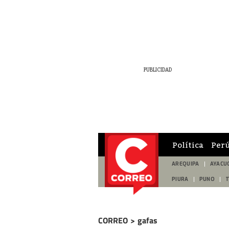
Política
Per
AREQUIPA
AYACU
PIURA
PUNO
CORREO
>
gafas