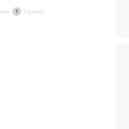
erior
1
Siguiente