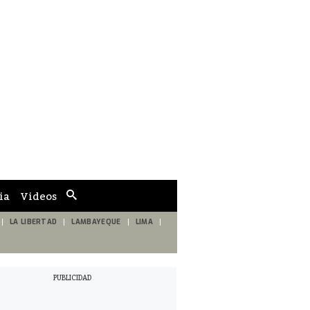
ia
Videos
Cuadro
de
búsqueda
LA LIBERTAD
LAMBAYEQUE
LIMA