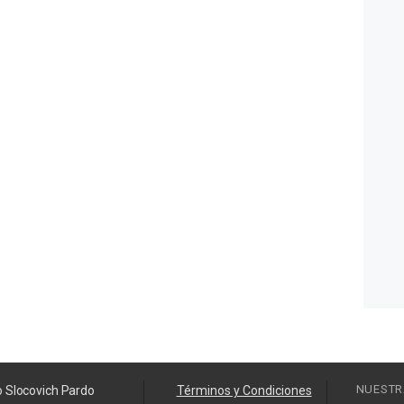
NUESTR
o Slocovich Pardo
Términos y Condiciones