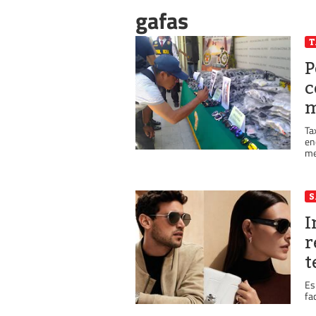
gafas
P
c
m
Ta
en
me
S
I
r
t
Es
fa