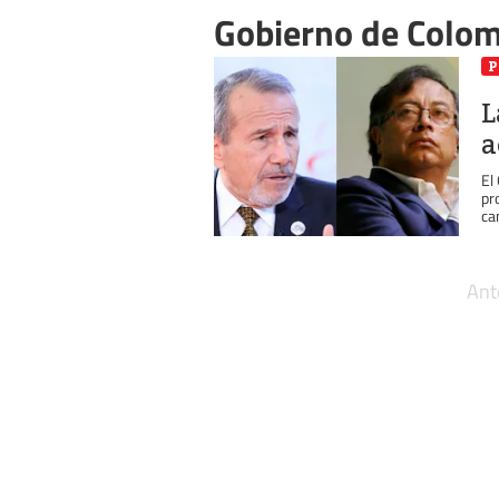
Gobierno de Colom
P
L
a
El
pr
can
Ant