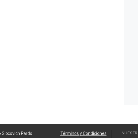
NUESTR
o Slocovich Pardo
Términos y Condiciones