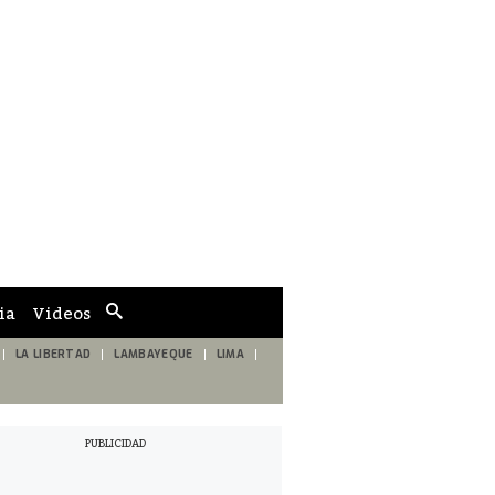
ia
Videos
Cuadro
de
búsqueda
LA LIBERTAD
LAMBAYEQUE
LIMA