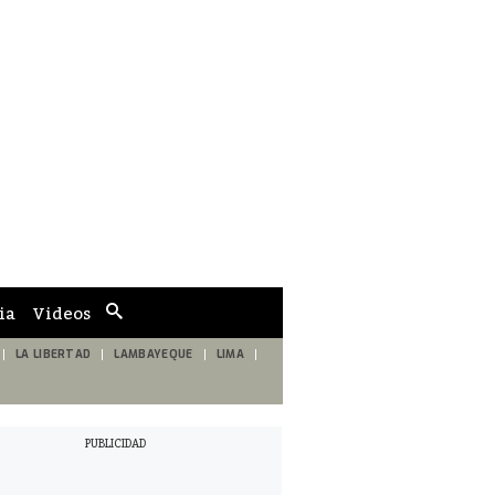
ia
Videos
Cuadro
de
búsqueda
LA LIBERTAD
LAMBAYEQUE
LIMA