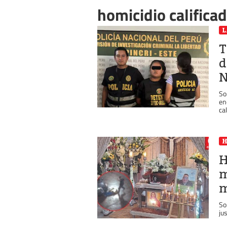
homicidio califica
L
T
d
N
So
en
ca
H
m
m
So
ju