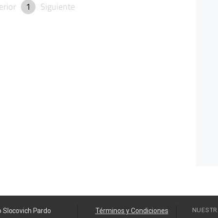
erior
1
Siguiente
NUESTR
o Slocovich Pardo
Términos y Condiciones