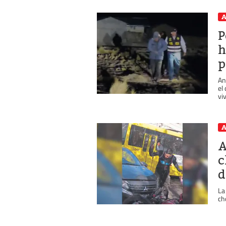
A
P
h
p
An
el
viv
A
A
c
d
La
ch