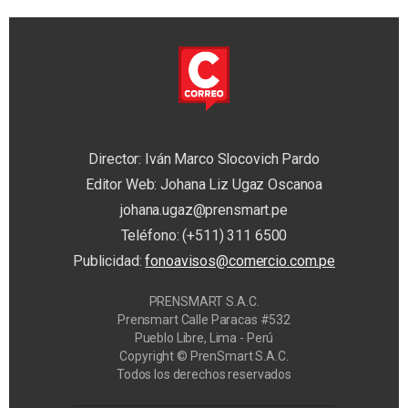
Director: Iván Marco Slocovich Pardo
Editor Web: Johana Liz Ugaz Oscanoa
johana.ugaz@prensmart.pe
Teléfono: (+511) 311 6500
Publicidad:
fonoavisos@comercio.com.pe
PRENSMART S.A.C.
Prensmart Calle Paracas #532
Pueblo Libre, Lima - Perú
Copyright © PrenSmart S.A.C.
Todos los derechos reservados