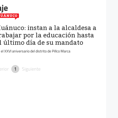
aje
HUÁNUCO
uánuco: instan a la alcaldesa a
rabajar por la educación hasta
l último día de su mandato
 el XXVI aniversario del distrito de Pillco Marca
erior
1
Siguiente