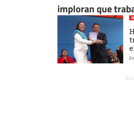
imploran que trab
H
t
e
En
Ant