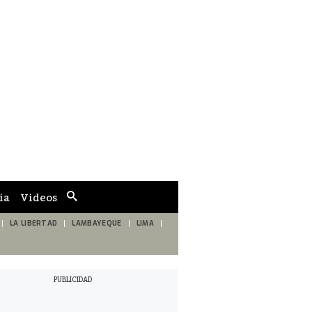
ia
Videos
Cuadro
de
búsqueda
LA LIBERTAD
LAMBAYEQUE
LIMA