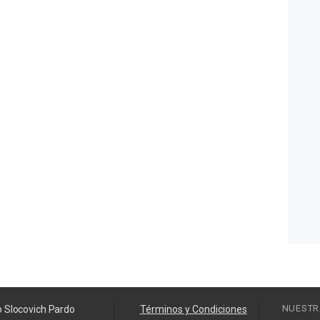
NUESTR
o Slocovich Pardo
Términos y Condiciones