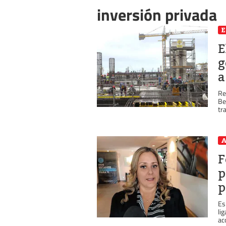
inversión privada
E
g
a
Re
Be
tr
A
F
p
p
Es
li
ac