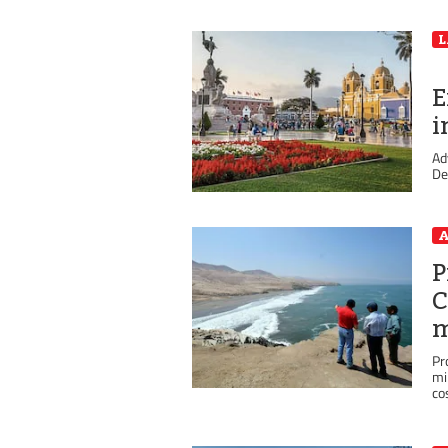
L
E
i
Ad
De
A
P
C
m
Pr
mi
cos