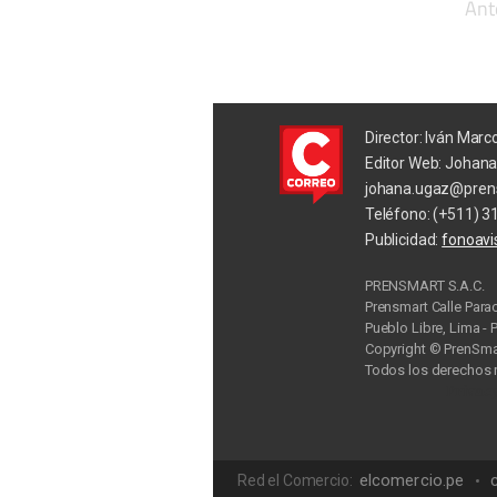
Ant
Director: Iván Marc
Editor Web: Johan
johana.ugaz@pren
Teléfono: (+511) 3
Publicidad:
fonoav
PRENSMART S.A.C.
Prensmart Calle Para
Pueblo Libre, Lima - 
Copyright © PrenSmar
Todos los derechos 
Privac
elcomercio.pe
Red el Comercio: