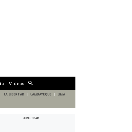
ia
Videos
Cuadro
de
búsqueda
LA LIBERTAD
LAMBAYEQUE
LIMA