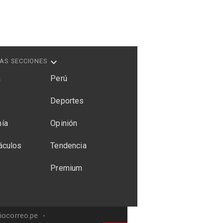
AS SECCIONES
a
Perú
Deportes
ía
Opinión
áculos
Tendencia
Premium
riocorreo.pe