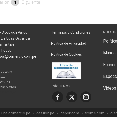
erior
1
Siguiente
NUESTR
o Slocovich Pardo
Términos y Condiciones
a Liz Ugaz Oscanoa
Polític
Política de Privacidad
smart.pe
11 6500
Mundo
Politica de Cookies
isos@comercio.com.pe
Econom
cas #532
Espect
Perú
t S.A.C.
SÍGUENOS
reservados
Videos
y Manager
clubelcomercio.pe
gestion.pe
depor.com
trome.com
dia