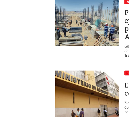
A
P
e
p
A
Go
de
Tra
E
c
Se
qu
par