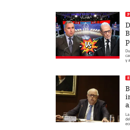
P
D
B
p
Du
ca
y a
B
i
a
La
de
ec