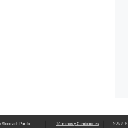
NUESTR
o Slocovich Pardo
Términos y Condiciones