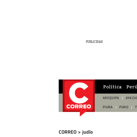
Política
Per
AREQUIPA
AYACU
PIURA
PUNO
CORREO
>
judío