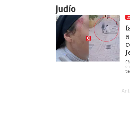
judío
I
a
c
J
Cá
em
tie
Ant