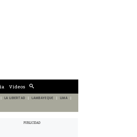
ia
Videos
Cuadro
de
búsqueda
LA LIBERTAD
LAMBAYEQUE
LIMA