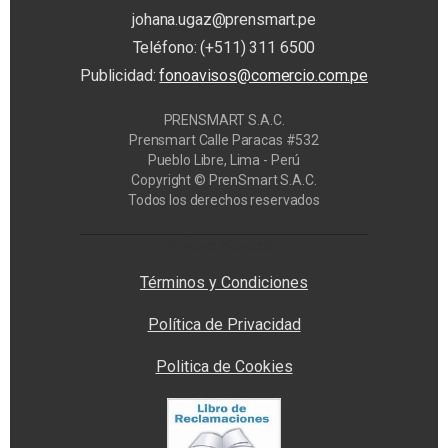
johana.ugaz@prensmart.pe
Teléfono: (+511) 311 6500
Publicidad:
fonoavisos@comercio.com.pe
PRENSMART S.A.C.
Prensmart Calle Paracas #532
Pueblo Libre, Lima - Perú
Copyright © PrenSmart S.A.C.
Todos los derechos reservados
Privacy Manager
Términos y Condiciones
Política de Privacidad
Politica de Cookies