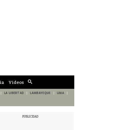
ia
Videos
Cuadro
de
búsqueda
LA LIBERTAD
LAMBAYEQUE
LIMA