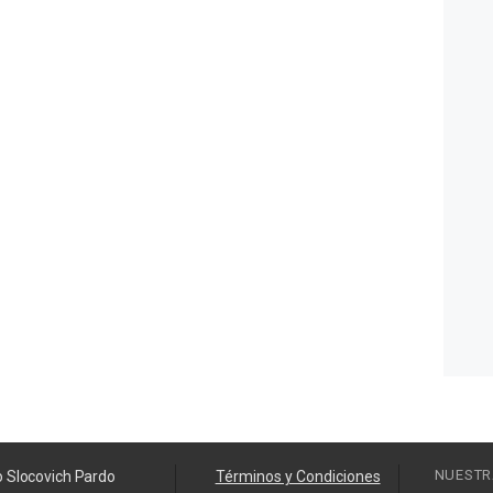
NUESTR
o Slocovich Pardo
Términos y Condiciones