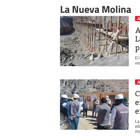
La Nueva Molina
A
A
L
p
El
vi
A
C
e
e
La
el
ma