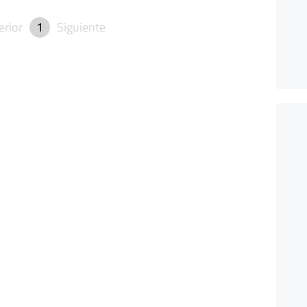
erior
1
Siguiente