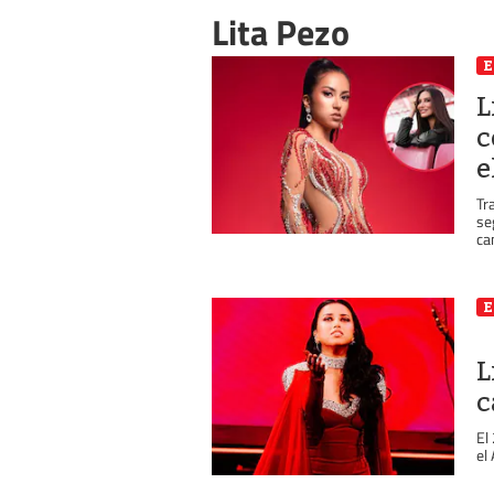
Lita Pezo
E
L
c
e
Tr
se
ca
E
L
c
El
el