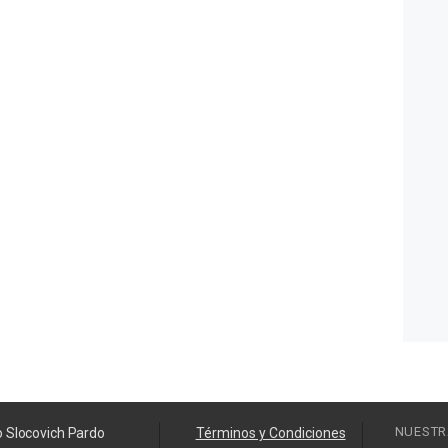
NUESTR
o Slocovich Pardo
Términos y Condiciones