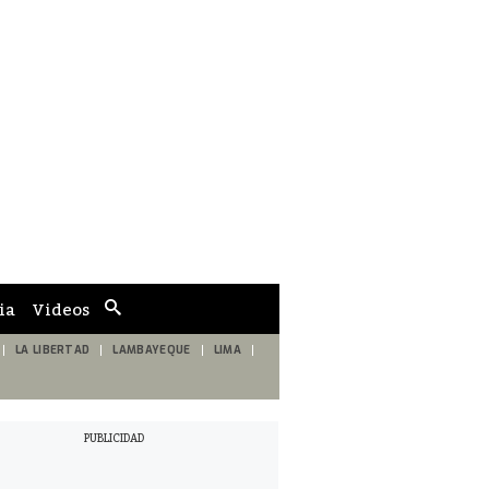
ia
Videos
Cuadro
de
búsqueda
LA LIBERTAD
LAMBAYEQUE
LIMA