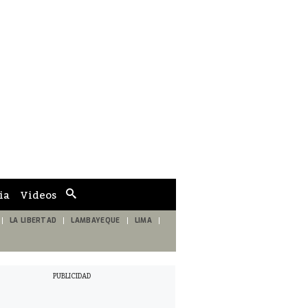
ia
Videos
Cuadro
de
búsqueda
LA LIBERTAD
LAMBAYEQUE
LIMA