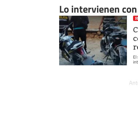
Lo intervienen con
C
c
r
El
in
Ant