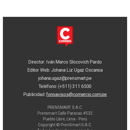
Director: Iván Marco Slocovich Pardo
Editor Web: Johana Liz Ugaz Oscanoa
johana.ugaz@prensmart.pe
Teléfono: (+511) 311 6500
Publicidad:
fonoavisos@comercio.com.pe
PRENSMART S.A.C.
Prensmart Calle Paracas #532
Pueblo Libre, Lima - Perú
Copyright © PrenSmart S.A.C.