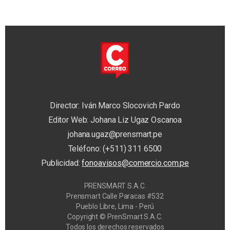
Director: Iván Marco Slocovich Pardo
Editor Web: Johana Liz Ugaz Oscanoa
johana.ugaz@prensmart.pe
Teléfono: (+511) 311 6500
Publicidad:
fonoavisos@comercio.com.pe
PRENSMART S.A.C.
Prensmart Calle Paracas #532
Pueblo Libre, Lima - Perú
Copyright © PrenSmart S.A.C.
Todos los derechos reservados