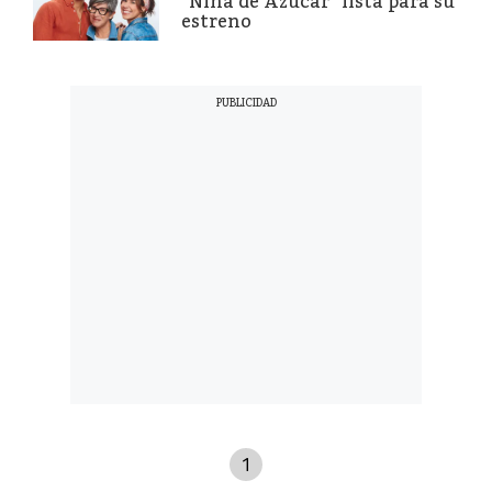
“Nina de Azúcar” lista para su
estreno
1