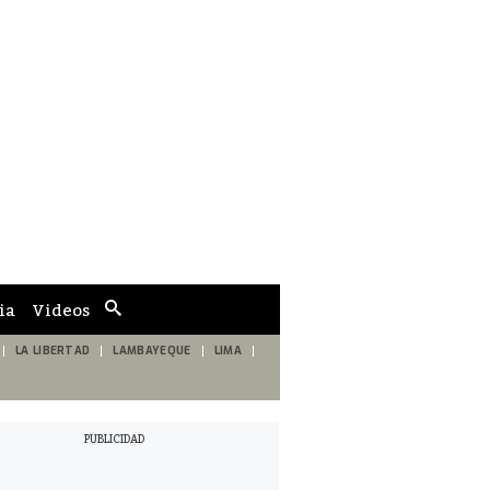
ia
Videos
Cuadro
de
búsqueda
LA LIBERTAD
LAMBAYEQUE
LIMA