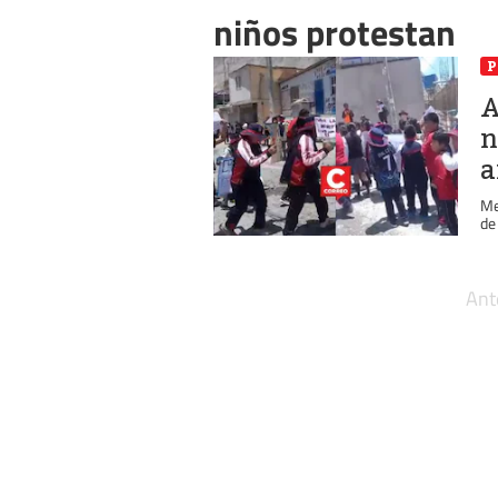
niños protestan
P
A
n
a
Me
de
Ant