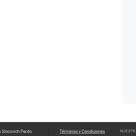
NUESTR
o Slocovich Pardo
Términos y Condiciones