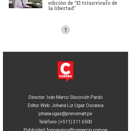
edición de “El triunvirato de
la libertad”
1
Director: Iván Marco Slocovich Pardo
Editor Web: Johana Liz Ugaz Oscanoa
johana.ugaz@prensmart.pe
Teléfono: (+511) 311 6500
Publicidad:
fonoavisos@comercio.com.pe