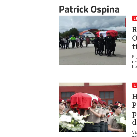
Patrick Ospina
R
O
t
El
re
ho
L
H
P
p
d
Va
pr