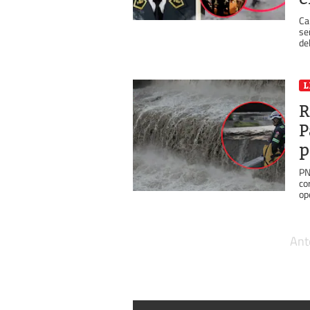
Ca
se
del
L
R
P
p
PN
co
op
Ant