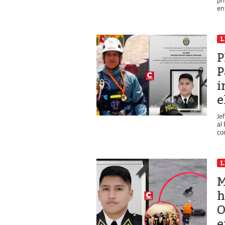
en
L
P
P
i
e
Je
al
co
L
M
h
O
e