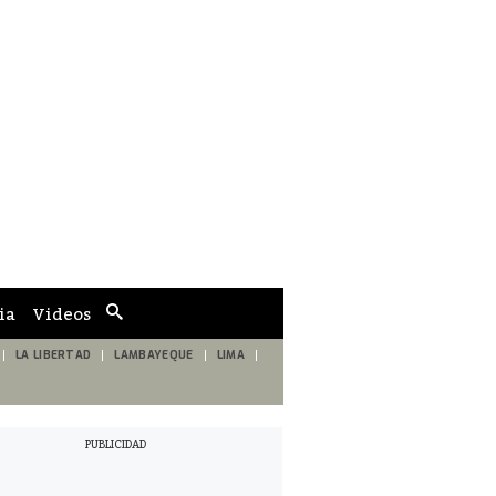
ia
Videos
Cuadro
de
búsqueda
LA LIBERTAD
LAMBAYEQUE
LIMA