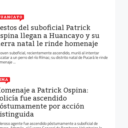
HUANCAYO
estos del suboficial Patrick
spina llegan a Huancayo y su
ierra natal le rinde homenaje
 joven suboficial, recientemente ascendido, murió al intentar
scatar a un perro del río Rímac; su distrito natal de Pucará le rinde
menaje ...
IMA
omenaje a Patrick Ospina:
olicía fue ascendido
óstumamente por acción
istinguida
leroso agente fue ascendido póstumamente a suboficial de
imera. Además, el Cuerpo General de Bomberos Voluntarios le