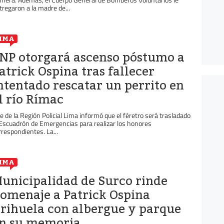
tregaron a la madre de...
IMA
NP otorgará ascenso póstumo a
atrick Ospina tras fallecer
ntentado rescatar un perrito en
l río Rímac
fe de la Región Policial Lima informó que el féretro será trasladado
 Escuadrón de Emergencias para realizar los honores
rrespondientes. La...
IMA
unicipalidad de Surco rinde
omenaje a Patrick Ospina
rihuela con albergue y parque
n su memoria