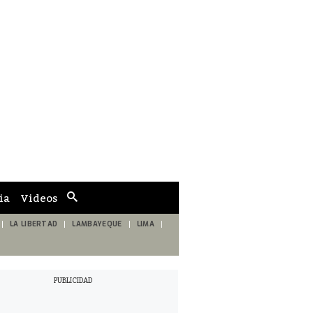
ia
Videos
Cuadro
de
búsqueda
LA LIBERTAD
LAMBAYEQUE
LIMA