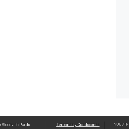
NUESTR
o Slocovich Pardo
Términos y Condiciones