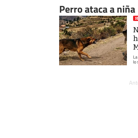
Perro ataca a niña
N
h
M
La
lo
Ant