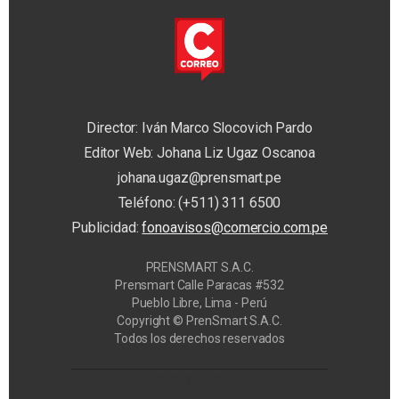
Director: Iván Marco Slocovich Pardo
Editor Web: Johana Liz Ugaz Oscanoa
johana.ugaz@prensmart.pe
Teléfono: (+511) 311 6500
Publicidad:
fonoavisos@comercio.com.pe
PRENSMART S.A.C.
Prensmart Calle Paracas #532
Pueblo Libre, Lima - Perú
Copyright © PrenSmart S.A.C.
Todos los derechos reservados
Privacy Manager