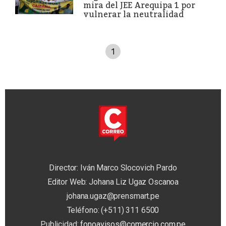
mira del JEE Arequipa 1 por
vulnerar la neutralidad
1
Director: Iván Marco Slocovich Pardo
Editor Web: Johana Liz Ugaz Oscanoa
johana.ugaz@prensmart.pe
Teléfono: (+511) 311 6500
Publicidad:
fonoavisos@comercio.com.pe