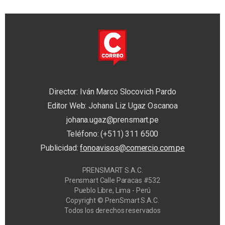
Director: Iván Marco Slocovich Pardo
Editor Web: Johana Liz Ugaz Oscanoa
johana.ugaz@prensmart.pe
Teléfono: (+511) 311 6500
Publicidad:
fonoavisos@comercio.com.pe
PRENSMART S.A.C.
Prensmart Calle Paracas #532
Pueblo Libre, Lima - Perú
Copyright © PrenSmart S.A.C.
Todos los derechos reservados