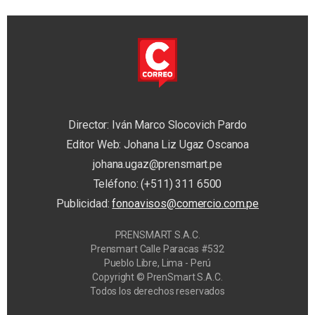
Director: Iván Marco Slocovich Pardo
Editor Web: Johana Liz Ugaz Oscanoa
johana.ugaz@prensmart.pe
Teléfono: (+511) 311 6500
Publicidad:
fonoavisos@comercio.com.pe
PRENSMART S.A.C.
Prensmart Calle Paracas #532
Pueblo Libre, Lima - Perú
Copyright © PrenSmart S.A.C.
Todos los derechos reservados