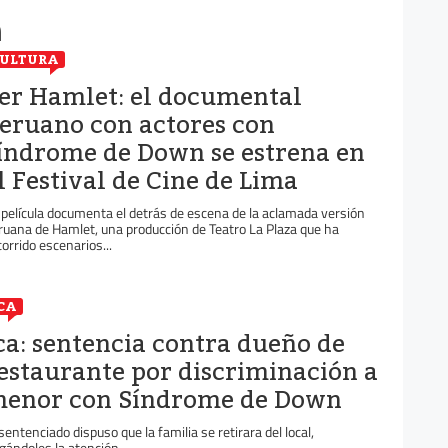
n
ULTURA
er Hamlet: el documental
eruano con actores con
índrome de Down se estrena en
l Festival de Cine de Lima
 película documenta el detrás de escena de la aclamada versión
ruana de Hamlet, una producción de Teatro La Plaza que ha
corrido escenarios...
CA
ca: sentencia contra dueño de
estaurante por discriminación a
enor con Síndrome de Down
 sentenciado dispuso que la familia se retirara del local,
gándoles la atención