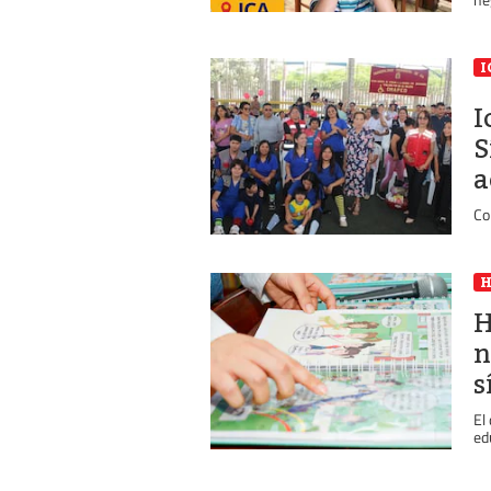
I
I
S
a
Co
H
n
s
El
ed