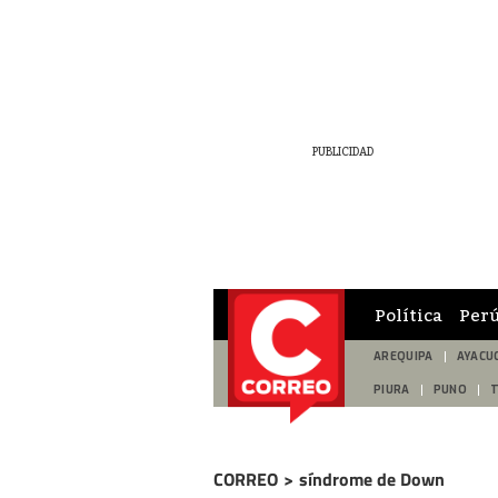
Política
Per
AREQUIPA
AYACU
PIURA
PUNO
CORREO
>
síndrome de Down