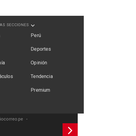
AS SECCIONES
a
Perú
Deportes
ía
Opinión
áculos
Tendencia
Premium
riocorreo.pe