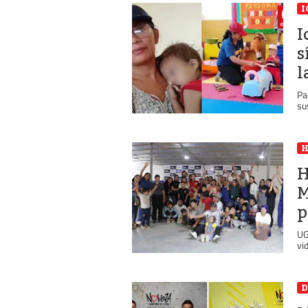
I
I
s
l
Pa
su
H
M
p
UG
vi
D