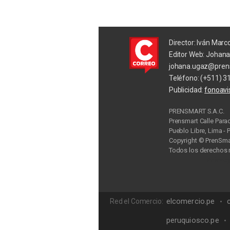
Director: Iván Marc
Editor Web: Johan
johana.ugaz@pren
Teléfono: (+511) 3
Publicidad:
fonoav
PRENSMART S.A.C.
Prensmart Calle Para
Pueblo Libre, Lima - 
Copyright © PrenSmar
Todos los derechos 
Privac
elcomercio.pe
Red el Comercio:
peruquiosco.pe