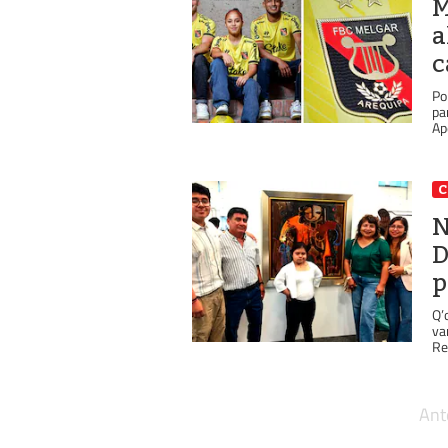
M
a
c
Po
pa
Ap
C
N
D
p
Q’
va
Re
Ant