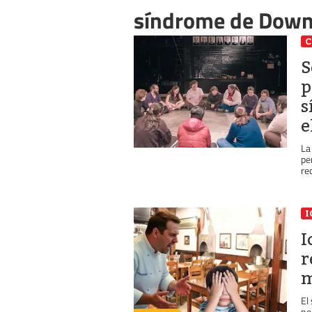
síndrome de Dow
C
S
p
s
e
La
pe
re
I
I
r
m
El
ne