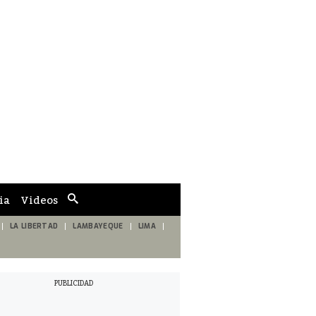
ia
Videos
Cuadro
de
búsqueda
LA LIBERTAD
LAMBAYEQUE
LIMA