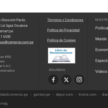
NUESTR
o Slocovich Pardo
Términos y Condiciones
a Liz Ugaz Oscanoa
Polític
Política de Privacidad
smart.pe
11 6500
Mundo
Politica de Cookies
isos@comercio.com.pe
Econom
cas #532
Espect
Perú
t S.A.C.
SÍGUENOS
reservados
Videos
y Manager
clubelcomercio.pe
gestion.pe
depor.com
trome.com
dia
mag