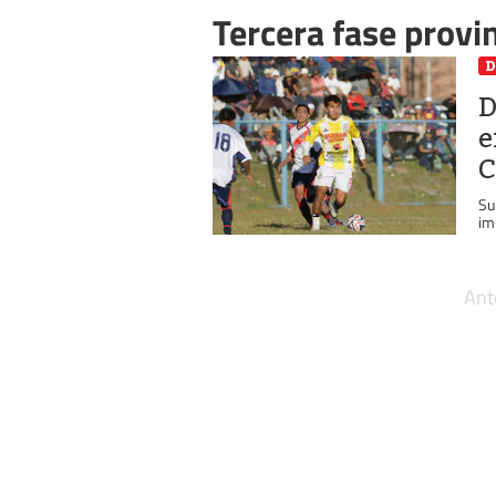
Tercera fase provin
D
D
e
C
Su
im
Ant