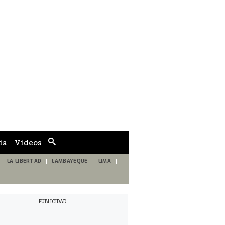
ia
Videos
Cuadro
de
búsqueda
LA LIBERTAD
LAMBAYEQUE
LIMA