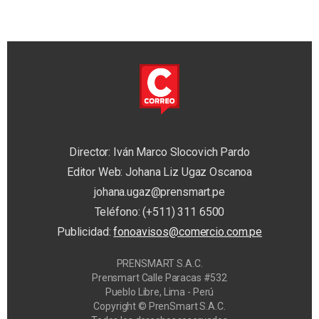
Director: Iván Marco Slocovich Pardo
Editor Web: Johana Liz Ugaz Oscanoa
johana.ugaz@prensmart.pe
Teléfono: (+511) 311 6500
Publicidad:
fonoavisos@comercio.com.pe
PRENSMART S.A.C.
Prensmart Calle Paracas #532
Pueblo Libre, Lima - Perú
Copyright © PrenSmart S.A.C.