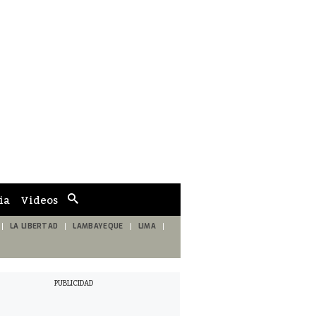
ia
Videos
Cuadro
de
búsqueda
LA LIBERTAD
LAMBAYEQUE
LIMA