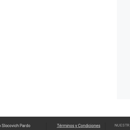
NUESTR
o Slocovich Pardo
Términos y Condiciones