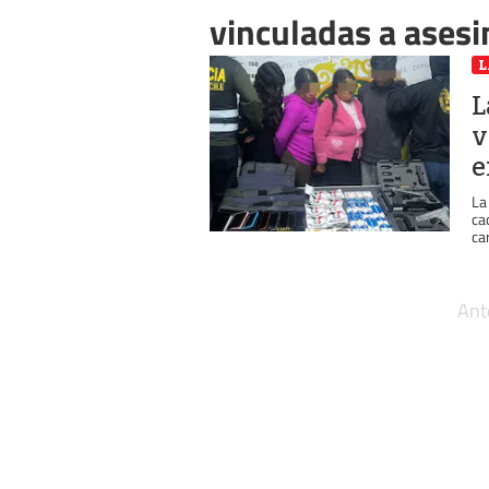
vinculadas a asesi
L
L
v
e
La
ca
car
Ant