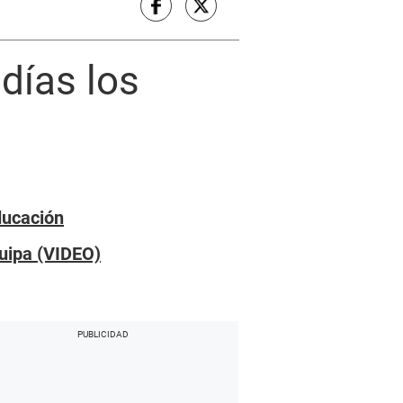
días los
ducación
quipa (VIDEO)