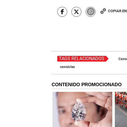
COPIAR E
TAGS RELACIONADOS
Cens
censistas