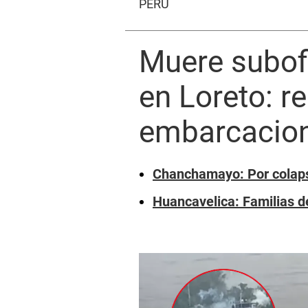
PERÚ
Muere subofi
en Loreto: r
embarcacio
Chanchamayo: Por colapso
Huancavelica: Familias de