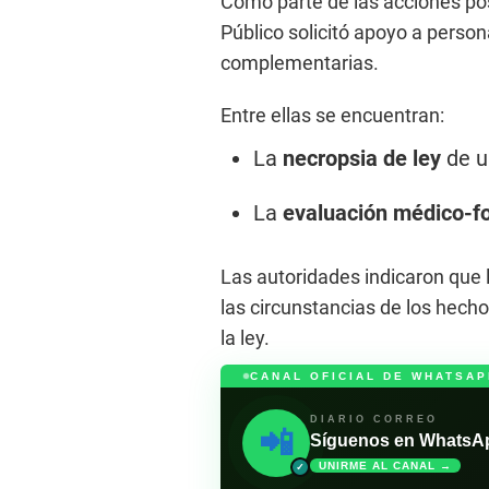
Como parte de las acciones poste
Público solicitó apoyo a person
complementarias.
Entre ellas se encuentran:
La
necropsia de ley
de un
La
evaluación médico-f
Las autoridades indicaron que 
las circunstancias de los hech
la ley.
CANAL OFICIAL DE WHATSAP
DIARIO CORREO
📲
Síguenos en WhatsApp 
UNIRME AL CANAL →
✓