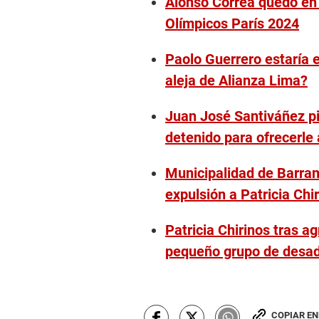
Alonso Correa quedó en 
Olímpicos París 2024
Paolo Guerrero estaría 
aleja de Alianza Lima?
Juan José Santiváñez pi
detenido para ofrecerle
Municipalidad de Barranc
expulsión a Patricia Chi
Patricia Chirinos tras a
pequeño grupo de desa
COPIAR E