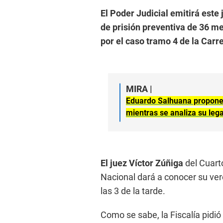
El Poder Judicial emitirá este
de prisión preventiva de 36 m
por el caso tramo 4 de la Carr
MIRA |
Eduardo Salhuana propone 
mientras se analiza su leg
El juez Víctor Zúñiga
del Cuart
Nacional dará a conocer su ver
las 3 de la tarde.
Como se sabe, la Fiscalía pidi