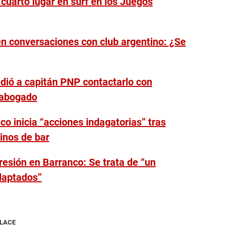
cuarto lugar en surf en los Juegos
en conversaciones con club argentino: ¿Se
dió a capitán PNP contactarlo con
 abogado
o inicia “acciones indagatorias” tras
rinos de bar
gresión en Barranco: Se trata de “un
daptados”
NLACE