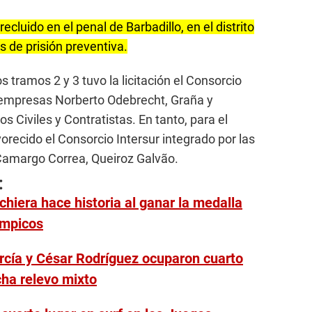
ecluido en el penal de Barbadillo, en el distrito
 de prisión preventiva.
os tramos 2 y 3 tuvo la licitación el Consorcio
 empresas Norberto Odebrecht, Graña y
 Civiles y Contratistas. En tanto, para el
recido el Consorcio Intersur integrado por las
Camargo Correa, Queiroz Galvão.
:
hiera hace historia al ganar la medalla
ímpicos
rcía y César Rodríguez ocuparon cuarto
ha relevo mixto