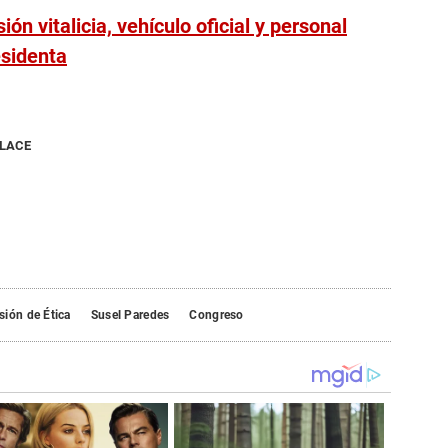
ón vitalicia, vehículo oficial y personal
sidenta
NLACE
ión de Ética
Susel Paredes
Congreso