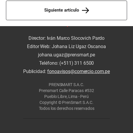
Siguiente artículo
Director: Iván Marco Slocovich Pardo
Editor Web: Johana Liz Ugaz Oscanoa
johana.ugaz@prensmart.pe
Teléfono: (+511) 311 6500
Publicidad:
fonoavisos@comercio.com.pe
PRENSMART S.A.C.
Prensmart Calle Paracas #532
Pueblo Libre, Lima - Perú
Copyright © PrenSmart S.A.C.
Todos los derechos reservados