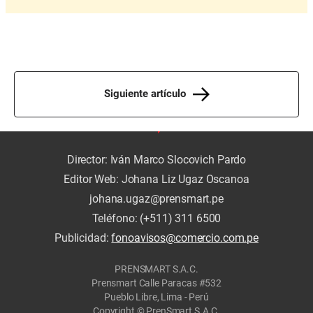
Siguiente artículo
Director: Iván Marco Slocovich Pardo
Editor Web: Johana Liz Ugaz Oscanoa
johana.ugaz@prensmart.pe
Teléfono: (+511) 311 6500
Publicidad:
fonoavisos@comercio.com.pe
PRENSMART S.A.C.
Prensmart Calle Paracas #532
Pueblo Libre, Lima - Perú
Copyright © PrenSmart S.A.C.