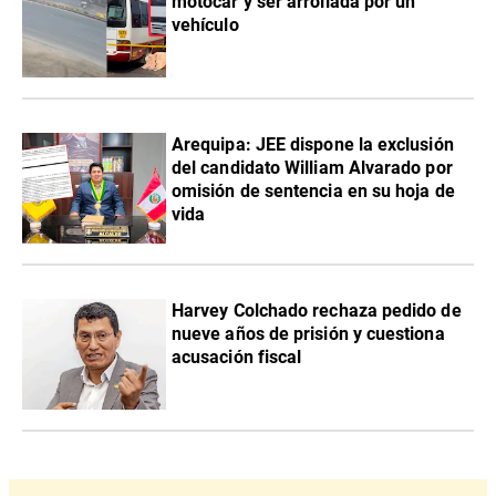
motocar y ser arrollada por un
vehículo
​Arequipa: JEE dispone la exclusión
del candidato William Alvarado por
omisión de sentencia en su hoja de
vida
Harvey Colchado rechaza pedido de
nueve años de prisión y cuestiona
acusación fiscal