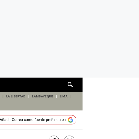
Cuadro
de
búsqueda
LA LIBERTAD
LAMBAYEQUE
LIMA
Añadir
Correo
como fuente preferida en