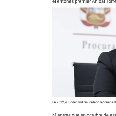
el entones premier Aníbal Torr
En 2022, el Poder Judicial ordenó reponer a 
Mientras que en octubre de ese 