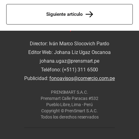
Siguiente artículo
Director: Iván Marco Slocovich Pardo
Editor Web: Johana Liz Ugaz Oscanoa
johana.ugaz@prensmart.pe
Teléfono: (+511) 311 6500
Publicidad:
fonoavisos@comercio.com.pe
PRENSMART S.A.C.
Prensmart Calle Paracas #532
Pueblo Libre, Lima - Perú
Copyright © PrenSmart S.A.C.
Todos los derechos reservados