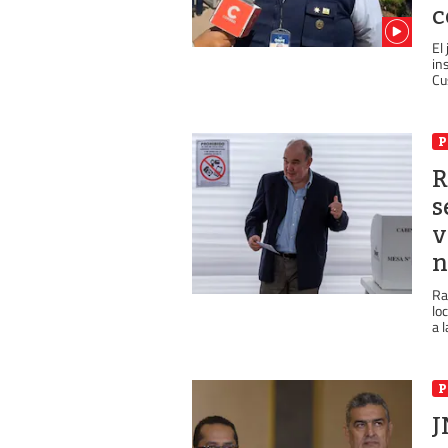
c
El
in
Cu
P
R
s
v
n
Ra
lo
a l
P
J