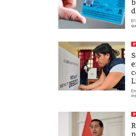
b
d
El
qu
P
S
e
c
L
En
in
P
R
p