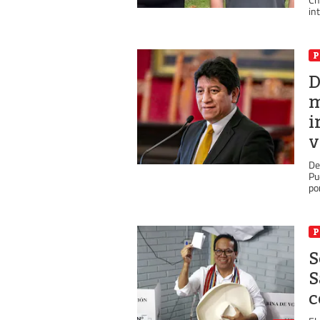
in
P
D
m
i
v
De
Pu
po
P
S
S
c