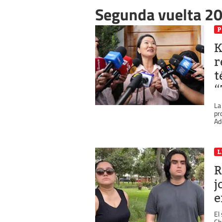
Segunda vuelta 2
P
K
r
t
“
La
pr
Ad
L
R
j
e
El
Ch