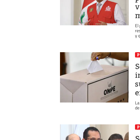
v
m
El
re
y 
P
S
i
s
e
La
de
P
S