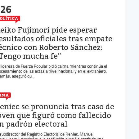
026
OLÍTICA
eiko Fujimori pide esperar
esultados oficiales tras empate
écnico con Roberto Sánchez:
Tengo mucha fe”
 lideresa de Fuerza Popular pidió calma mientras continúa el
ocesamiento de las actas a nivel nacional y en el extranjero.
emás, aseguró qu...
IMA
eniec se pronuncia tras caso de
oven que figuró como fallecido
n padrón electoral
 subdirector del Registro Electoral de Reniec, Manuel
uquillanqui, precisó que la confusión surgió a partir de una