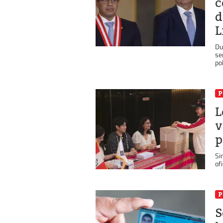
c
d
L
Du
se
pol
P
L
v
p
Si
of
P
S