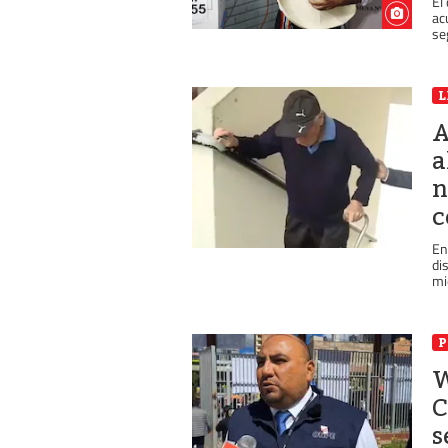
El
ac
se
L
A
a
n
c
En
di
mi
P
W
C
s