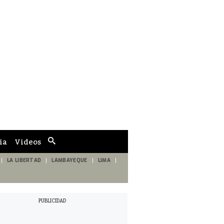
ia
Videos
Cuadro
de
búsqueda
LA LIBERTAD
LAMBAYEQUE
LIMA