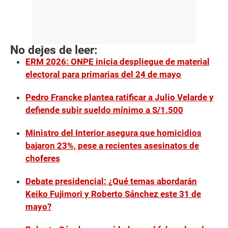
No dejes de leer:
ERM 2026: ONPE inicia despliegue de material
electoral para primarias del 24 de mayo
Pedro Francke plantea ratificar a Julio Velarde y
defiende subir sueldo mínimo a S/1.500
Ministro del Interior asegura que homicidios
bajaron 23%, pese a recientes asesinatos de
choferes
Debate presidencial: ¿Qué temas abordarán
Keiko Fujimori y Roberto Sánchez este 31 de
mayo?