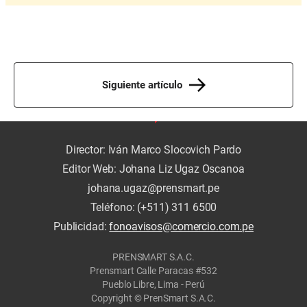
Siguiente artículo
Director: Iván Marco Slocovich Pardo
Editor Web: Johana Liz Ugaz Oscanoa
johana.ugaz@prensmart.pe
Teléfono: (+511) 311 6500
Publicidad:
fonoavisos@comercio.com.pe
PRENSMART S.A.C.
Prensmart Calle Paracas #532
Pueblo Libre, Lima - Perú
Copyright © PrenSmart S.A.C.