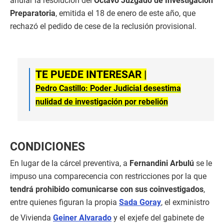
anular la resolución del
Octavo Juzgado de Investigación
Preparatoria
, emitida el 18 de enero de este año, que
rechazó el pedido de cese de la reclusión provisional.
TE PUEDE INTERESAR |
Pedro Castillo: Poder Judicial desestima
nulidad de investigación por rebelión
CONDICIONES
En lugar de la cárcel preventiva, a
Fernandini Arbulú
se le
impuso una comparecencia con restricciones por la que
tendrá prohibido comunicarse con sus coinvestigados
,
entre quienes figuran la propia
Sada Goray
, el exministro
de Vivienda
Geiner Alvarado
y el exjefe del gabinete de