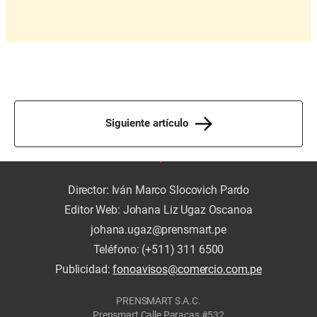
Siguiente artículo
Director: Iván Marco Slocovich Pardo
Editor Web: Johana Liz Ugaz Oscanoa
johana.ugaz@prensmart.pe
Teléfono: (+511) 311 6500
Publicidad:
fonoavisos@comercio.com.pe
PRENSMART S.A.C.
Prensmart Calle Paracas #532