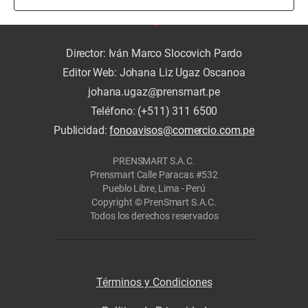
Director: Iván Marco Slocovich Pardo
Editor Web: Johana Liz Ugaz Oscanoa
johana.ugaz@prensmart.pe
Teléfono: (+511) 311 6500
Publicidad:
fonoavisos@comercio.com.pe
PRENSMART S.A.C.
Prensmart Calle Paracas #532
Pueblo Libre, Lima - Perú
Copyright © PrenSmart S.A.C.
Todos los derechos reservados
Términos y Condiciones