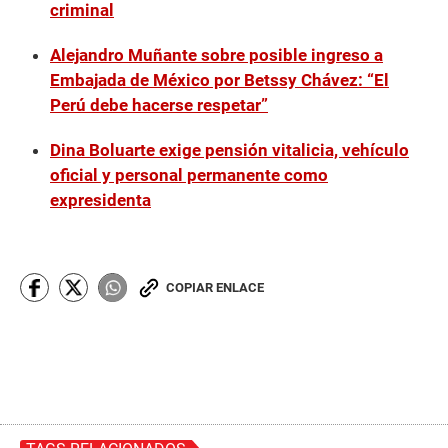
criminal
Alejandro Muñante sobre posible ingreso a
Embajada de México por Betssy Chávez: “El
Perú debe hacerse respetar”
Dina Boluarte exige pensión vitalicia, vehículo
oficial y personal permanente como
expresidenta
COPIAR ENLACE