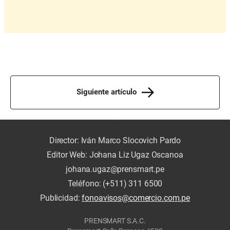
Siguiente artículo
Director: Iván Marco Slocovich Pardo
Editor Web: Johana Liz Ugaz Oscanoa
johana.ugaz@prensmart.pe
Teléfono: (+511) 311 6500
Publicidad:
fonoavisos@comercio.com.pe
PRENSMART S.A.C.