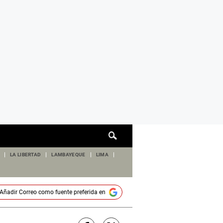
Cuadro
de
búsqueda
LA LIBERTAD
LAMBAYEQUE
LIMA
Añadir
Correo
como fuente preferida en