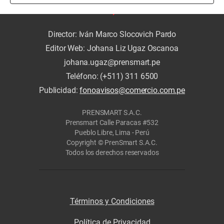
Director: Iván Marco Slocovich Pardo
Editor Web: Johana Liz Ugaz Oscanoa
johana.ugaz@prensmart.pe
Teléfono: (+511) 311 6500
Publicidad:
fonoavisos@comercio.com.pe
PRENSMART S.A.C.
Prensmart Calle Paracas #532
Pueblo Libre, Lima - Perú
Copyright © PrenSmart S.A.C.
Todos los derechos reservados
Términos y Condiciones
Política de Privacidad