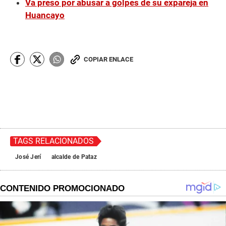
Va preso por abusar a golpes de su expareja en
Huancayo
COPIAR ENLACE
TAGS RELACIONADOS
José Jerí
alcalde de Pataz