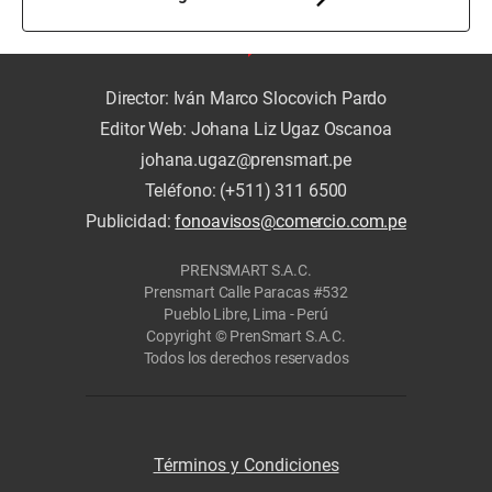
Director: Iván Marco Slocovich Pardo
Editor Web: Johana Liz Ugaz Oscanoa
johana.ugaz@prensmart.pe
Teléfono: (+511) 311 6500
Publicidad:
fonoavisos@comercio.com.pe
PRENSMART S.A.C.
Prensmart Calle Paracas #532
Pueblo Libre, Lima - Perú
Copyright © PrenSmart S.A.C.
Todos los derechos reservados
Términos y Condiciones