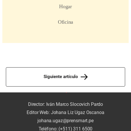
Siguiente artículo
Director: Iván Marco Slocovich Pardo
Editor Web: Johana Liz Ugaz Oscanoa
johana.ugaz@prensmart.pe
Teléfono: (+511) 311 6500