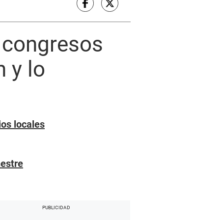
os congresos
n y lo
os locales
mestre