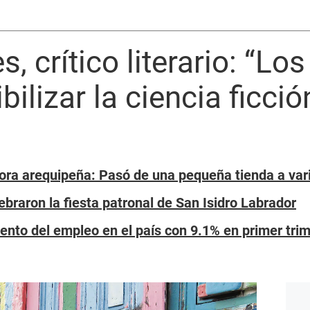
, crítico literario: “L
bilizar la ciencia ficció
a arequipeña: Pasó de una pequeña tienda a vari
braron la fiesta patronal de San Isidro Labrador
iento del empleo en el país con 9.1% en primer tri