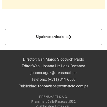
Siguiente artículo
Director: Iván Marco Slocovich Pardo
Editor Web: Johana Liz Ugaz Oscanoa
johana.ugaz@prensmart.pe
Teléfono: (+511) 311 6500
Publicidad:
fonoavisos@comercio.com.pe
PRENSMART S.A.C.
Prensmart Calle Paracas #532
Pueblo Libre, Lima - Perú