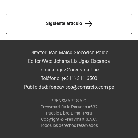
Siguiente artículo
Director: Iván Marco Slocovich Pardo
Editor Web: Johana Liz Ugaz Oscanoa
johana.ugaz@prensmart.pe
Teléfono: (+511) 311 6500
Publicidad:
fonoavisos@comercio.com.pe
PRENSMART S.A.C.
Prensmart Calle Paracas #532
Pueblo Libre, Lima - Perú
Copyright © PrenSmart S.A.C.
Todos los derechos reservados